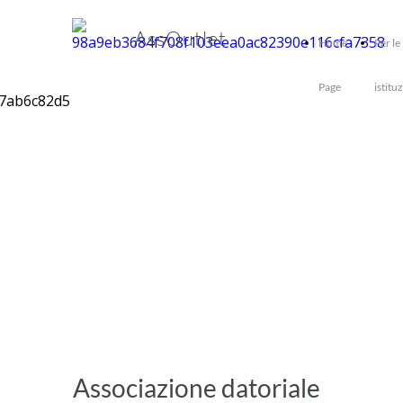
AssOutlet
Home
Per le
Page
istitu
Associazione datoriale